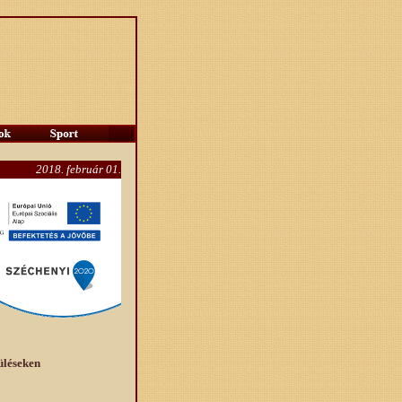
2018. február 01.
üléseken