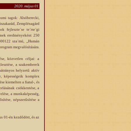
2020. május 01.
umi tagok: Alsóberecki,
Tiszakarád, Zemplénagárd
 fejleszte´se te´rse´gi
lynek eredményeként 250
7-00122 sza´mú, „Humán
 program megvalósítására.
se, közvetlen céljai: a
jlesztése, a szakemberek
hátrányos helyzetű aktív
se, képességeik komplex
se kiemelten a fiatal-, és
orlásának csökkentése, a
velése, a munkaképesség,
sítése, népszerűsítése a
s 01-én kezdődött, és az