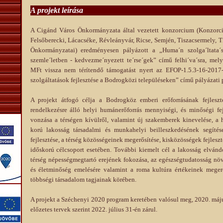
A projekt leírása
A Cigánd Város Önkormányzata által vezetett konzorcium (Konzorci
Felsőberecki, Lácacséke, Révleányvár, Ricse, Semjén, Tiszacsermely, 
Önkormányzatai) eredményesen pályázott a „Huma´n szolga´ltata´sok
szemle´letben - kedvezme´nyezett te´rse´gek” című felhi´va´sra, me
MFt vissza nem térítendő támogatást nyert az EFOP-1.5.3-16-201
szolgáltatások fejlesztése a Bodrogközi településeken” című pályázati
A projekt átfogó célja a Bodrogköz emberi erőforrásának fejleszté
rendelkezésre álló helyi humánerőforrás mennyiségi, és minőségi fe
vonzása a térségen kívülről, valamint új szakemberek kinevelése, a 
korú lakosság társadalmi és munkahelyi beilleszkedésének segíté
fejlesztése, a térség közösségeinek megerősítése, kisközösségek fejleszté
időskorú célcsoport esetében. További kiemelt cél a lakosság elvánd
térség népességmegtartó erejének fokozása, az egészségtudatosság nö
és életminőség emelésére valamint a roma kultúra értékeinek megerő
többségi társadalom tagjainak körében.
A projekt a Széchenyi 2020 program keretében valósul meg, 2020. máju
előzetes tervek szerint 2022. július 31-én zárul.